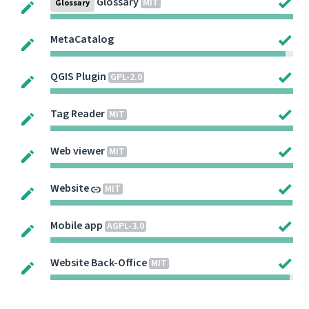
Glossary
MIT
Glossary
MetaCatalog
QGIS Plugin
GPL-2.0
Tag Reader
MIT
Web viewer
MIT
Website
MIT
Mobile app
AGPL-3.0
Website Back-Office
MIT