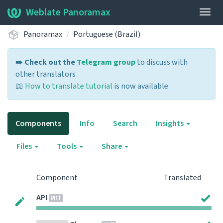
Weblate Panoramax
Togg
navig
Panoramax
Portuguese (Brazil)
➡️
Check out the
Telegram group
to discuss with
other translators
📖
How to translate tutorial
is now available
Components
Info
Search
Insights
Files
Tools
Share
Component
Translated
API
MIT