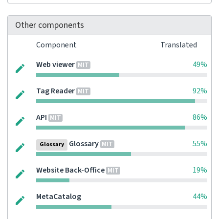
Other components
Component
Translated
Web viewer
49%
MIT
Tag Reader
92%
MIT
API
86%
MIT
Glossary
55%
MIT
Glossary
Website Back-Office
19%
MIT
MetaCatalog
44%