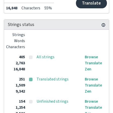
Translate
16,848
Characters
55%
Strings status
Strings
Words
Characters
405
All strings
Browse
2,763
Translate
16,848
Zen
251
Translated strings
Browse
1,509
Translate
9,342
Zen
154
Unfinished strings
Browse
1,254
Translate