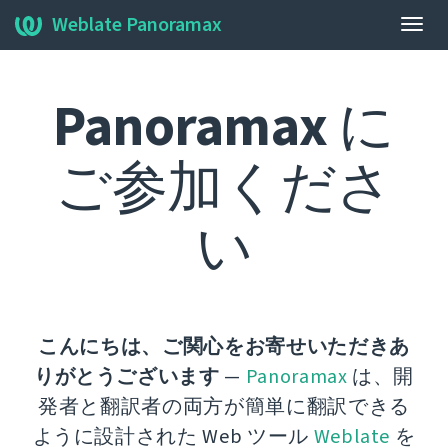
Weblate Panoramax
ナ
ビ
ゲ
Panoramax
に
ー
シ
ョ
ご参加くださ
ン
の
切
い
り
替
え
こんにちは、ご関心をお寄せいただきあ
りがとうございます
—
Panoramax
は、開
発者と翻訳者の両方が簡単に翻訳できる
ように設計された Web ツール
Weblate
を